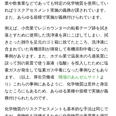
業や飲食業などであっても特定の化学物質を使用してい
ればリスクアセスメント実施の義務が課されています。
また、あらゆる規模で実施が義務付けられています。
例えば、小売業でレジカウンターの粘着テープ跡を拭き
落とすために使用した洗浄液を床にこぼしてしまい、拭
きとった雑巾を足元のゴミ箱に捨てたところ、洗浄液に
含まれていた有機溶剤が揮発して有機溶剤中毒になった
事例があります。また、ホテル業で温泉水のろ過装置に
誤って別の装置で使う薬液（塩酸）を投入したために塩
素ガスが発生して塩素ガス中毒になった事例などもあり
ます。（以上、厚生労働省
職場のあんぜんサイト
よ
り）これらの事例にあるように、化学物質は意外と身近
なところにもあるため、あらゆる業種や規模で実施が義
務付けられたものです。
化学物質のリスクアセスメントも基本的な手法は同じで
すが、危険性を評価するために化学物質の暴露量を測定