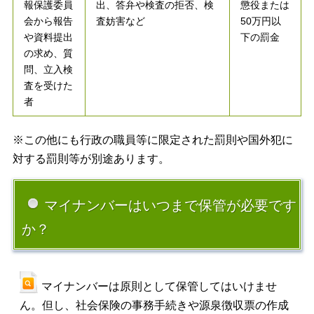
報保護委員
出、答弁や検査の拒否、検
懲役または
会から報告
査妨害など
50万円以
や資料提出
下の罰金
の求め、質
問、立入検
査を受けた
者
※この他にも行政の職員等に限定された罰則や国外犯に
対する罰則等が別途あります。
マイナンバーはいつまで保管が必要です
か？
マイナンバーは原則として保管してはいけませ
ん。但し、社会保険の事務手続きや源泉徴収票の作成