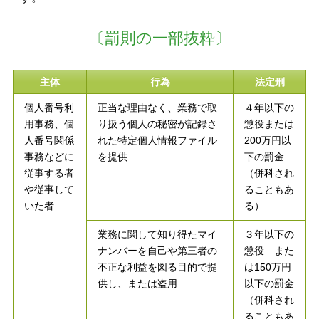
〔罰則の一部抜粋〕
主体
行為
法定刑
個人番号利
正当な理由なく、業務で取
４年以下の
用事務、個
り扱う個人の秘密が記録さ
懲役または
人番号関係
れた特定個人情報ファイル
200万円以
事務などに
を提供
下の罰金
従事する者
（併科され
や従事して
ることもあ
いた者
る）
業務に関して知り得たマイ
３年以下の
ナンバーを自己や第三者の
懲役 また
不正な利益を図る目的で提
は150万円
供し、または盗用
以下の罰金
（併科され
ることもあ