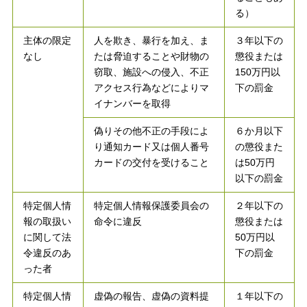
る）
主体の限定
人を欺き、暴行を加え、ま
３年以下の
なし
たは脅迫することや財物の
懲役または
窃取、施設への侵入、不正
150万円以
アクセス行為などによりマ
下の罰金
イナンバーを取得
偽りその他不正の手段によ
６か月以下
り通知カード又は個人番号
の懲役また
カードの交付を受けること
は50万円
以下の罰金
特定個人情
特定個人情報保護委員会の
２年以下の
報の取扱い
命令に違反
懲役または
に関して法
50万円以
令違反のあ
下の罰金
った者
特定個人情
虚偽の報告、虚偽の資料提
１年以下の